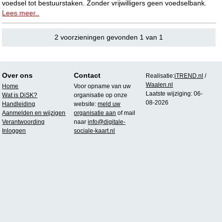
voedsel tot bestuurstaken. Zonder vrijwilligers geen voedselbank.
Lees meer..
2 voorzieningen gevonden 1 van 1
Over ons
Contact
Realisatie:
iTREND.nl
/
Waalen.nl
Home
Voor opname van uw
Laatste wijziging: 06-
Wat is DiSK?
organisatie op onze
08-2026
Handleiding
website:
meld uw
Aanmelden en wijzigen
organisatie aan
of mail
Verantwoording
naar
info@digitale-
Inloggen
sociale-kaart.nl