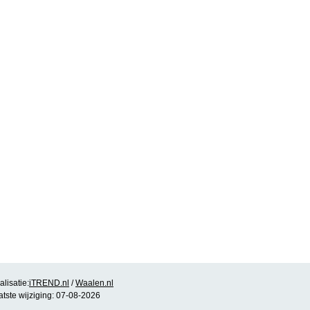
lisatie:
iTREND.nl
/
Waalen.nl
atste wijziging: 07-08-2026