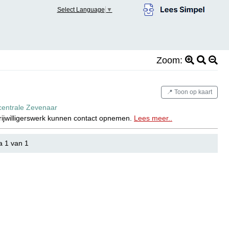
Select Language
▼
Zoom:
📍 Toon op kaart
rscentrale Zevenaar
vrijwilligerswerk kunnen contact opnemen.
Lees meer..
a 1 van 1