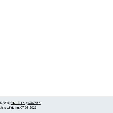
lisatie:
iTREND.nl
/
Waalen.nl
atste wijziging: 07-08-2026