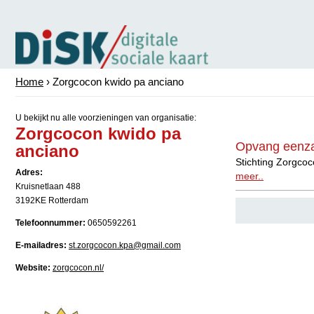
Home
› Zorgcocon kwido pa anciano
U bekijkt nu alle voorzieningen van organisatie:
Zorgcocon kwido pa
Opvang eenza
anciano
Stichting Zorgcoc
Adres:
meer..
Kruisnetlaan 488
3192KE Rotterdam
Telefoonnummer:
0650592261
E-mailadres:
st.zorgcocon.kpa@gmail.com
Website:
zorgcocon.nl/