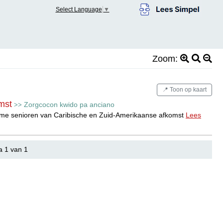
Select Language
▼
Zoom:
📍 Toon op kaart
mst
Zorgcocon kwido pa anciano
>>
enzame senioren van Caribische en Zuid-Amerikaanse afkomst
Lees
a 1 van 1