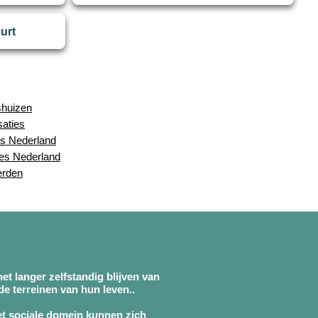
uurt
shuizen
saties
s Nederland
ies Nederland
erden
et langer zelfstandig blijven van
e terreinen van hun leven..
et sociale domein kunnen zich