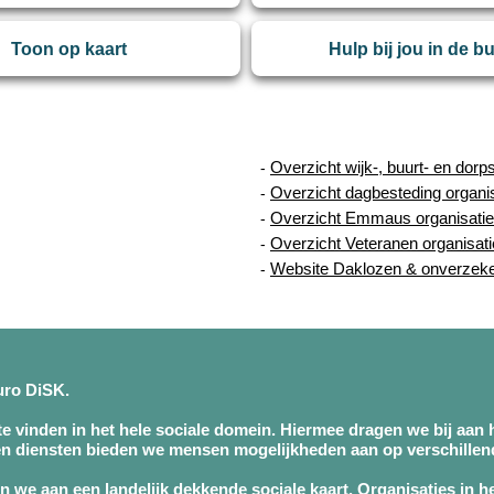
Toon op kaart
Hulp bij jou in de b
Overzicht wijk-, buurt- en dorp
-
Overzicht dagbesteding organi
-
Overzicht Emmaus organisatie
-
Overzicht Veteranen organisat
-
Website Daklozen & onverzek
-
buro DiSK.
 te vinden in het hele sociale domein. Hiermee dragen we bij aan h
n diensten bieden we mensen mogelijkheden aan op verschillend
 we aan een landelijk dekkende sociale kaart. Organisaties in h