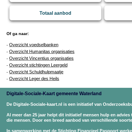
Totaal aanbod
Of ga naar:
Overzicht voedselbanken
-
Overzicht Humanitas organisaties
-
Overzicht Vincentius organisaties
-
Overzicht stichtingen Leergeld
-
Overzicht Schuldhulpmaatje
-
Overzicht Leger des Heils
-
Digitale-Sociale-Kaart gemeente Waterland
De Digitale-Sociale-kaart.nl is een initiatief van Onderzoeks
Al meer dan 25 jaar helpt dit initiatief mensen hulp en advies
die mensen. Door een breed aanbod van verschillende soorte
In samenwerking met de Stichting Financieel Paspoort werken