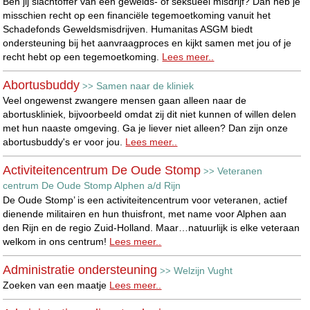
Ben jij slachtoffer van een gewelds- of seksueel misdrijf? Dan heb je
misschien recht op een financiële tegemoetkoming vanuit het
Schadefonds Geweldsmisdrijven. Humanitas ASGM biedt
ondersteuning bij het aanvraagproces en kijkt samen met jou of je
recht hebt op een tegemoetkoming.
Lees meer..
Abortusbuddy
Samen naar de kliniek
>>
Veel ongewenst zwangere mensen gaan alleen naar de
abortuskliniek, bijvoorbeeld omdat zij dit niet kunnen of willen delen
met hun naaste omgeving. Ga je liever niet alleen? Dan zijn onze
abortusbuddy's er voor jou.
Lees meer..
Activiteitencentrum De Oude Stomp
Veteranen
>>
centrum De Oude Stomp Alphen a/d Rijn
De Oude Stomp’ is een activiteitencentrum voor veteranen, actief
dienende militairen en hun thuisfront, met name voor Alphen aan
den Rijn en de regio Zuid-Holland. Maar…natuurlijk is elke veteraan
welkom in ons centrum!
Lees meer..
Administratie ondersteuning
Welzijn Vught
>>
Zoeken van een maatje
Lees meer..