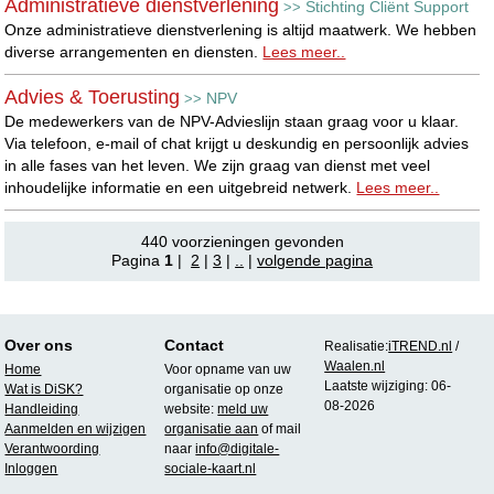
Administratieve dienstverlening
Stichting Cliënt Support
>>
Onze administratieve dienstverlening is altijd maatwerk. We hebben
diverse arrangementen en diensten.
Lees meer..
Advies & Toerusting
NPV
>>
De medewerkers van de NPV-Advieslijn staan graag voor u klaar.
Via telefoon, e-mail of chat krijgt u deskundig en persoonlijk advies
in alle fases van het leven. We zijn graag van dienst met veel
inhoudelijke informatie en een uitgebreid netwerk.
Lees meer..
440 voorzieningen gevonden
Pagina
1
|
2
|
3
|
..
|
volgende pagina
Over ons
Contact
Realisatie:
iTREND.nl
/
Waalen.nl
Home
Voor opname van uw
Laatste wijziging: 06-
Wat is DiSK?
organisatie op onze
08-2026
Handleiding
website:
meld uw
Aanmelden en wijzigen
organisatie aan
of mail
Verantwoording
naar
info@digitale-
Inloggen
sociale-kaart.nl