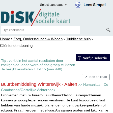
Select Language
▼
🔍
Home
›
Zorg, Ondersteunen & Wonen
›
Juridische hulp
›
Cliëntondersteuning
Tip:
verklein het aantal resultaten door
zoekgebied, onderwerp of doelgroep te kiezen.
Je bekijkt resultaten 1 tot 15 (van 440)
📍 Toon op kaart
Buurtbemiddeling Winterswijk - Aalten
Humanitas - De
>>
Graafschap/Oostelijke Achterhoek
Problemen met uw buren? Buurtbemiddeling! Burenproblemen
kunnen je woonplezier enorm verstoren. Je kunt bijvoorbeeld last
hebben van harde muziek, blaffende honden, parkeerperikelen of
rotzooi. Praat hierover met elkaar.Als samen praten niet lukt, kan je