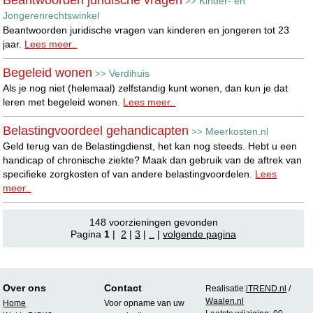
Kinder- en
>>
Jongerenrechtswinkel
Beantwoorden juridische vragen van kinderen en jongeren tot 23
jaar.
Lees meer..
Begeleid wonen
Verdihuis
>>
Als je nog niet (helemaal) zelfstandig kunt wonen, dan kun je dat
leren met begeleid wonen.
Lees meer..
Belastingvoordeel gehandicapten
Meerkosten.nl
>>
Geld terug van de Belastingdienst, het kan nog steeds. Hebt u een
handicap of chronische ziekte? Maak dan gebruik van de aftrek van
specifieke zorgkosten of van andere belastingvoordelen.
Lees
meer..
148 voorzieningen gevonden
Pagina
1
|
2
|
3
|
..
|
volgende pagina
Over ons
Contact
Realisatie:
iTREND.nl
/
Waalen.nl
Home
Voor opname van uw