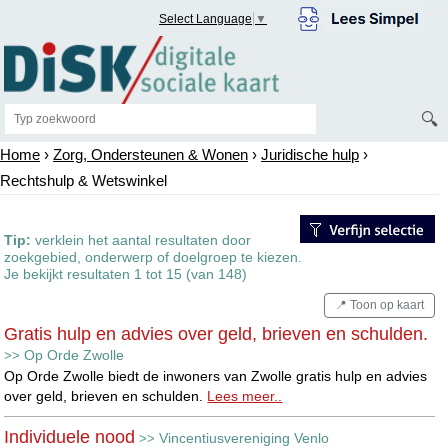
Select Language
▼
🔍
Home
›
Zorg, Ondersteunen & Wonen
›
Juridische hulp
›
Rechtshulp & Wetswinkel
Tip:
verklein het aantal resultaten door
zoekgebied, onderwerp of doelgroep te kiezen.
Je bekijkt resultaten 1 tot 15 (van 148)
📍 Toon op kaart
Gratis hulp en advies over geld, brieven en schulden.
Op Orde Zwolle
>>
Op Orde Zwolle biedt de inwoners van Zwolle gratis hulp en advies
over geld, brieven en schulden.
Lees meer..
Individuele nood
Vincentiusvereniging Venlo
>>