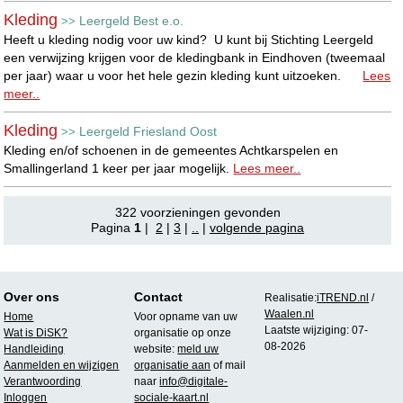
Kleding
Leergeld Best e.o.
>>
Heeft u kleding nodig voor uw kind? U kunt bij Stichting Leergeld
een verwijzing krijgen voor de kledingbank in Eindhoven (tweemaal
per jaar) waar u voor het hele gezin kleding kunt uitzoeken.
Lees
meer..
Kleding
Leergeld Friesland Oost
>>
Kleding en/of schoenen in de gemeentes Achtkarspelen en
Smallingerland 1 keer per jaar mogelijk.
Lees meer..
322 voorzieningen gevonden
Pagina
1
|
2
|
3
|
..
|
volgende pagina
Over ons
Contact
Realisatie:
iTREND.nl
/
Waalen.nl
Home
Voor opname van uw
Laatste wijziging: 07-
Wat is DiSK?
organisatie op onze
08-2026
Handleiding
website:
meld uw
Aanmelden en wijzigen
organisatie aan
of mail
Verantwoording
naar
info@digitale-
Inloggen
sociale-kaart.nl