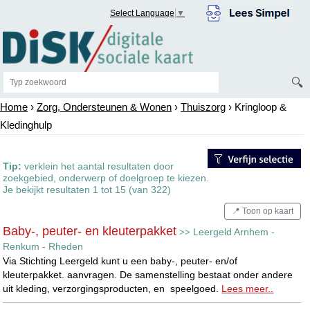
Select Language
▼
🔍
Home
›
Zorg, Ondersteunen & Wonen
›
Thuiszorg
› Kringloop &
Kledinghulp
Tip:
verklein het aantal resultaten door
zoekgebied, onderwerp of doelgroep te kiezen.
Je bekijkt resultaten 1 tot 15 (van 322)
📍 Toon op kaart
Baby-, peuter- en kleuterpakket
Leergeld Arnhem -
>>
Renkum - Rheden
Via Stichting Leergeld kunt u een baby-, peuter- en/of
kleuterpakket. aanvragen. De samenstelling bestaat onder andere
uit kleding, verzorgingsproducten, en speelgoed.
Lees meer..