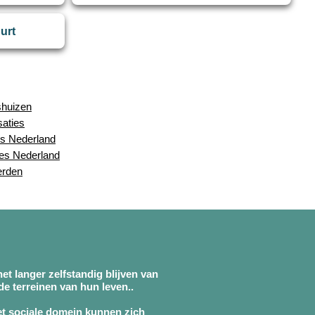
uurt
shuizen
saties
s Nederland
ies Nederland
erden
et langer zelfstandig blijven van
e terreinen van hun leven..
et sociale domein kunnen zich