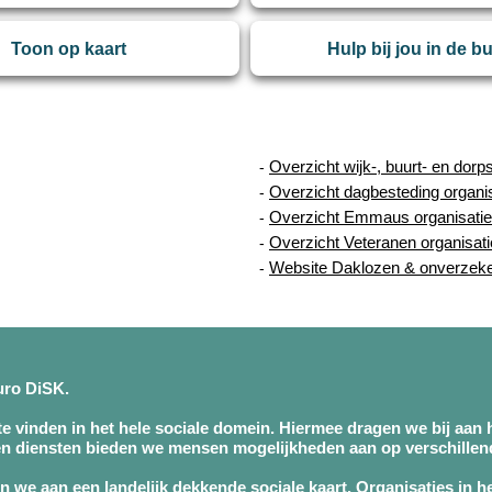
Toon op kaart
Hulp bij jou in de b
Overzicht wijk-, buurt- en dorp
-
Overzicht dagbesteding organi
-
Overzicht Emmaus organisatie
-
Overzicht Veteranen organisat
-
Website Daklozen & onverzek
-
buro DiSK.
 te vinden in het hele sociale domein. Hiermee dragen we bij aan h
n diensten bieden we mensen mogelijkheden aan op verschillend
 we aan een landelijk dekkende sociale kaart. Organisaties in h