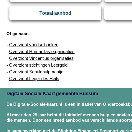
Totaal aanbod
Of ga naar:
Overzicht voedselbanken
-
Overzicht Humanitas organisaties
-
Overzicht Vincentius organisaties
-
Overzicht stichtingen Leergeld
-
Overzicht Schuldhulpmaatje
-
Overzicht Leger des Heils
-
Digitale-Sociale-Kaart gemeente Bussum
De Digitale-Sociale-kaart.nl is een initiatief van Onderzoeks
Al meer dan 25 jaar helpt dit initiatief mensen hulp en advies
die mensen. Door een breed aanbod van verschillende soorte
In samenwerking met de Stichting Financieel Paspoort werken