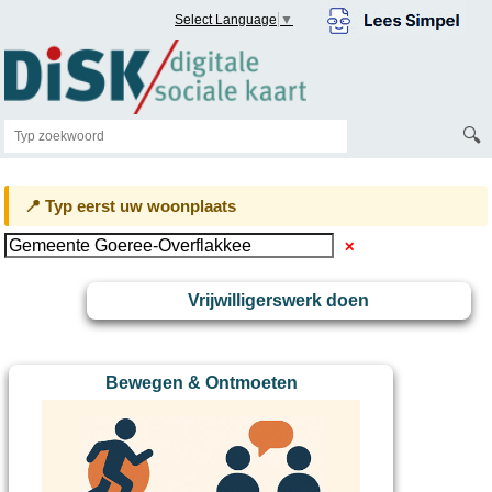
Select Language
▼
🔍
📍 Typ eerst uw woonplaats
✕
Vrijwilligerswerk doen
Bewegen & Ontmoeten