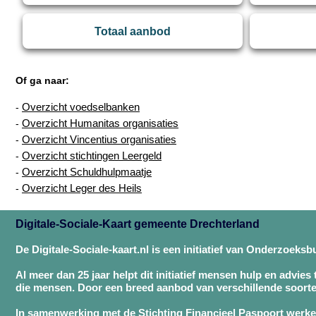
Totaal aanbod
Of ga naar:
Overzicht voedselbanken
-
Overzicht Humanitas organisaties
-
Overzicht Vincentius organisaties
-
Overzicht stichtingen Leergeld
-
Overzicht Schuldhulpmaatje
-
Overzicht Leger des Heils
-
Digitale-Sociale-Kaart gemeente Drechterland
De Digitale-Sociale-kaart.nl is een initiatief van Onderzoeks
Al meer dan 25 jaar helpt dit initiatief mensen hulp en advies
die mensen. Door een breed aanbod van verschillende soorte
In samenwerking met de Stichting Financieel Paspoort werken