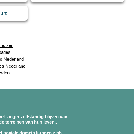
uurt
shuizen
saties
s Nederland
ies Nederland
erden
et langer zelfstandig blijven van
e terreinen van hun leven..
et sociale domein kunnen zich