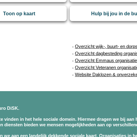
Toon op kaart
Hulp bij jou in de b
Overzicht wijk-, buurt- en dorp
-
Overzicht dagbesteding organi
-
Overzicht Emmaus organisatie
-
Overzicht Veteranen organisat
-
Website Daklozen & onverzek
-
buro DiSK.
 te vinden in het hele sociale domein. Hiermee dragen we bij aan h
n diensten bieden we mensen mogelijkheden aan op verschillend
 we aan een landelijk dekkende sociale kaart. Organisaties in h