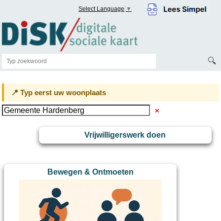
Select Language
▼
🔍
📍 Typ eerst uw woonplaats
✕
Vrijwilligerswerk doen
Bewegen & Ontmoeten