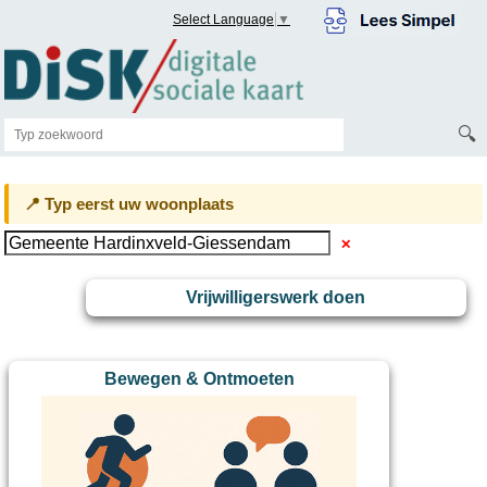
Select Language
▼
🔍
📍 Typ eerst uw woonplaats
✕
Vrijwilligerswerk doen
Bewegen & Ontmoeten