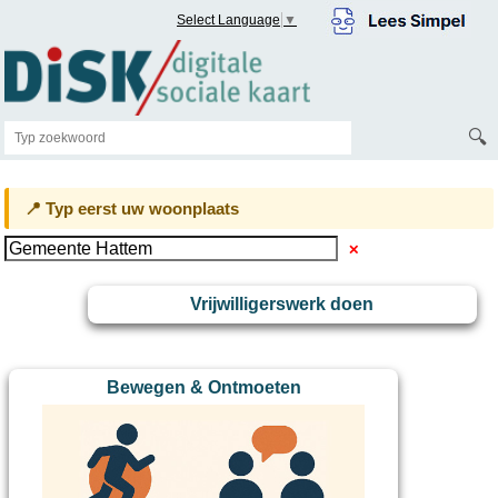
Select Language
▼
🔍
📍 Typ eerst uw woonplaats
✕
Vrijwilligerswerk doen
Bewegen & Ontmoeten