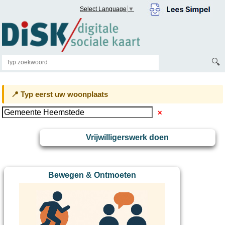
Select Language
▼
🔍
📍 Typ eerst uw woonplaats
✕
Vrijwilligerswerk doen
Bewegen & Ontmoeten