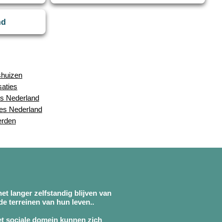
nd
shuizen
saties
s Nederland
ies Nederland
erden
et langer zelfstandig blijven van
e terreinen van hun leven..
et sociale domein kunnen zich