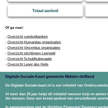
Totaal aanbod
Of ga naar:
Overzicht voedselbanken
-
Overzicht Humanitas organisaties
-
Overzicht Vincentius organisaties
-
Overzicht stichtingen Leergeld
-
Overzicht Schuldhulpmaatje
-
Overzicht Leger des Heils
-
Digitale-Sociale-Kaart gemeente Midden-delfland
De Digitale-Sociale-kaart.nl is een initiatief van Onderzoeks
Al meer dan 25 jaar helpt dit initiatief mensen hulp en advies
die mensen. Door een breed aanbod van verschillende soorte
In samenwerking met de Stichting Financieel Paspoort werken