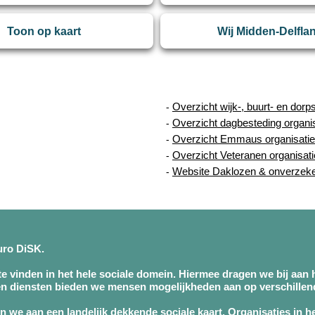
Toon op kaart
Wij Midden-Delfla
Overzicht wijk-, buurt- en dorp
-
Overzicht dagbesteding organi
-
Overzicht Emmaus organisatie
-
Overzicht Veteranen organisat
-
Website Daklozen & onverzek
-
buro DiSK.
 te vinden in het hele sociale domein. Hiermee dragen we bij aan h
n diensten bieden we mensen mogelijkheden aan op verschillend
 we aan een landelijk dekkende sociale kaart. Organisaties in h