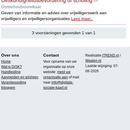
Deskundigheidsbevordering of scholing
>>
Oosterhoutvoorelkaar
Geven van informatie en advies over vrijwilligerswerk aan
vrijwilligers en vrijwilligersorganisaties
Lees meer..
3 voorzieningen gevonden 1 van 1
Over ons
Contact
Realisatie:
iTREND.nl
/
Waalen.nl
Home
Voor opname van uw
Laatste wijziging: 07-
Wat is DiSK?
organisatie op onze
08-2026
Handleiding
website:
meld uw
Aanmelden en wijzigen
organisatie aan
of mail
Verantwoording
naar
info@digitale-
Inloggen
sociale-kaart.nl