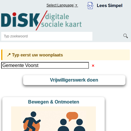
Select Language
▼
🔍
📍 Typ eerst uw woonplaats
✕
Vrijwilligerswerk doen
Bewegen & Ontmoeten