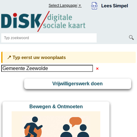
Select Language
▼
🔍
📍 Typ eerst uw woonplaats
✕
Vrijwilligerswerk doen
Bewegen & Ontmoeten