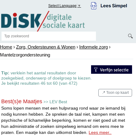
Select Language
▼
🔍
Home
›
Zorg, Ondersteunen & Wonen
›
Informele zorg
›
Mantelzorgondersteuning
Tip:
verklein het aantal resultaten door
zoekgebied, onderwerp of doelgroep te kiezen.
Je bekijkt resultaten 46 tot 60 (van 472)
📍 Toon op kaart
Best(s)e Maatjes
LEV Best
>>
Soms lopen mensen met een hulpvraag rond waar ze iemand bij
nodig kunnen hebben. Ze spreken de taal niet, kampen met een
psychische of lichamelijke beperking, komen er niet goed uit met
hun administratie of zoeken simpelweg iemand om eens mee te
praten. Een maatje kan dan uitkomst bieden.
Lees meer..