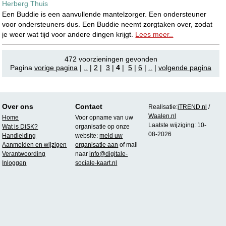
Herberg Thuis
Een Buddie is een aanvullende mantelzorger. Een ondersteuner
voor ondersteuners dus. Een Buddie neemt zorgtaken over, zodat
je weer wat tijd voor andere dingen krijgt.
Lees meer..
472 voorzieningen gevonden
Pagina
vorige pagina
|
..
|
2
|
3
|
4
|
5
|
6
|
..
|
volgende pagina
Over ons
Contact
Realisatie:
iTREND.nl
/
Waalen.nl
Home
Voor opname van uw
Laatste wijziging: 10-
Wat is DiSK?
organisatie op onze
08-2026
Handleiding
website:
meld uw
Aanmelden en wijzigen
organisatie aan
of mail
Verantwoording
naar
info@digitale-
Inloggen
sociale-kaart.nl