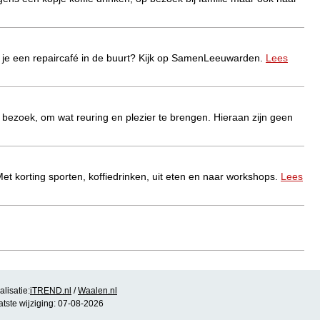
ek je een repaircafé in de buurt? Kijk op SamenLeeuwarden.
Lees
bezoek, om wat reuring en plezier te brengen. Hieraan zijn geen
 Met korting sporten, koffiedrinken, uit eten en naar workshops.
Lees
or binnen- en buitengebruik.
Lees meer..
lisatie:
iTREND.nl
/
Waalen.nl
atste wijziging: 07-08-2026