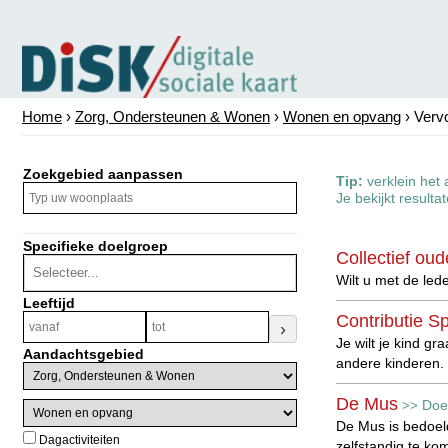
Home
›
Zorg, Ondersteunen & Wonen
›
Wonen en opvang
› Verv
Zoekgebied aanpassen
Tip:
verklein het 
Je bekijkt resulta
Specifieke doelgroep
Collectief o
Wilt u met de led
Leeftijd
Contributie S
›
Je wilt je kind g
Aandachtsgebied
andere kinderen.
De Mus
Doe
>>
De Mus is bedoel
Dagactiviteiten
zelfstandig te ko