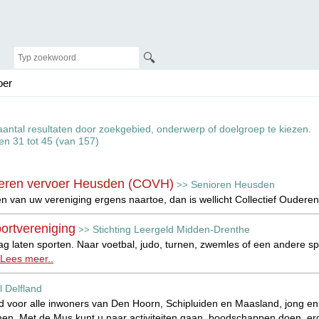
🔍
oer
aantal resultaten door zoekgebied, onderwerp of doelgroep te kiezen.
ten 31 tot 45 (van 157)
uderen vervoer Heusden (COVH)
Senioren Heusden
>>
en van uw vereniging ergens naartoe, dan is wellicht Collectief Ouder
portvereniging
Stichting Leergeld Midden-Drenthe
>>
raag laten sporten. Naar voetbal, judo, turnen, zwemles of een andere s
Lees meer..
l Delfland
d voor alle inwoners van Den Hoorn, Schipluiden en Maasland, jong e
men. Met de Mus kunt u naar activiteiten gaan, boodschappen doen, erg