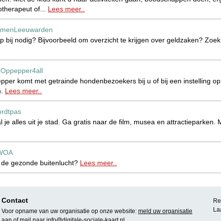
otherapeut of...
Lees meer..
menLeeuwarden
p bij nodig? Bijvoorbeeld om overzicht te krijgen over geldzaken? Zo
Oppepper4all
>
r komt met getrainde hondenbezoekers bij u of bij een instelling op 
n.
Lees meer..
rdtpas
 je alles uit je stad. Ga gratis naar de film, musea en attractieparken.
WOA
 de gezonde buitenlucht?
Lees meer..
lstoel
Mango Mobility
>>
lstoelen van Mango zijn gemakkelijk mee te nemen en zijn geschikt vo
Contact
Rea
La
Voor opname van uw organisatie op onze website:
meld uw organisatie
d Leeuwarden e.o.
aan
of mail naar
info@digitale-sociale-kaart.nl