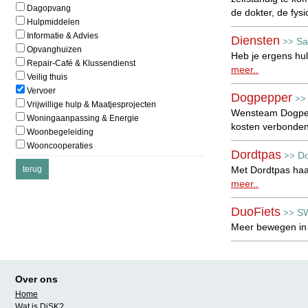
Dagopvang
de dokter, de fysi
Hulpmiddelen
Informatie & Advies
Diensten
Sa
>>
Opvanghuizen
Heb je ergens hul
Repair-Café & Klussendienst
meer..
Veilig thuis
Vervoer
Dogpepper
>
Vrijwillige hulp & Maatjesprojecten
Wensteam Dogpeppe
Woningaanpassing & Energie
kosten verbonde
Woonbegeleiding
Wooncooperaties
Dordtpas
Do
>>
Met Dordtpas haal
meer..
DuoFiets
S
>>
Meer bewegen in
Elektrische ro
De elektrische ro
Over ons
Home
Fiets
Leergel
>>
Wat is DiSK?