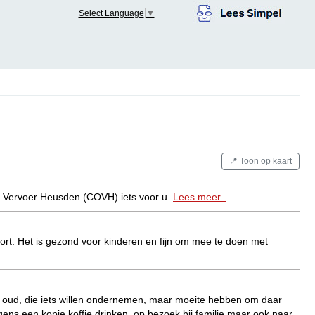
Select Language
▼
📍 Toon op kaart
en Vervoer Heusden (COVH) iets voor u.
Lees meer..
port. Het is gezond voor kinderen en fijn om mee te doen met
n oud, die iets willen ondernemen, maar moeite hebben om daar
ens een kopje koffie drinken, op bezoek bij familie maar ook naar