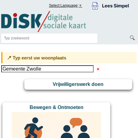
Select Language
▼
🔍
📍 Typ eerst uw woonplaats
✕
Vrijwilligerswerk doen
Bewegen & Ontmoeten