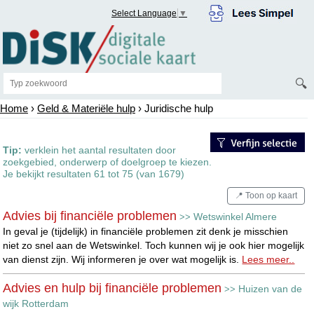
Select Language
▼
🔍
Home
›
Geld & Materiële hulp
› Juridische hulp
Tip:
verklein het aantal resultaten door
zoekgebied, onderwerp of doelgroep te kiezen.
Je bekijkt resultaten 61 tot 75 (van 1679)
📍 Toon op kaart
Advies bij financiële problemen
Wetswinkel Almere
>>
In geval je (tijdelijk) in financiële problemen zit denk je misschien
niet zo snel aan de Wetswinkel. Toch kunnen wij je ook hier mogelijk
van dienst zijn. Wij informeren je over wat mogelijk is.
Lees meer..
Advies en hulp bij financiële problemen
Huizen van de
>>
wijk Rotterdam