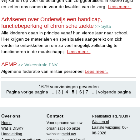
Wij komen op voor de belangen van zorggebruikers in iedere regio
en zetten ons samen in voor de kwaliteit van de zorg.
Lees meer..
Adviseren over Onderwijs een handicap,
functiebeperking of chronische ziekte
Sylta
>>
Alle kinderen gaan in principe vanaf hun vierde jaar naar school.
Hier krijgen ze materialen en spelsituaties aangereikt om zich
verder te ontwikkelen en om zo veel mogelijk zelfstandig te
functioneren in de maatschappij.
Lees meer..
AFMP
Vakcentrale FNV
>>
Algemene federatie van militair personeel
Lees meer..
1679 voorzieningen gevonden
Pagina
vorige pagina
|
..
|
3
|
4
|
5
|
6
|
7
|
..
|
volgende pagina
Over ons
Contact
Realisatie:
iTREND.nl
/
Waalen.nl
Home
Voor opname van uw
Laatste wijziging: 06-
Wat is DiSK?
organisatie op onze
08-2026
Handleiding
website:
meld uw
Aanmelden en wijzigen
organisatie aan
of mail