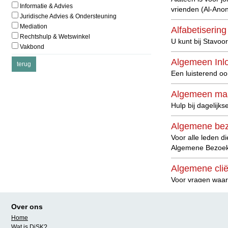
Informatie & Advies
vrienden (Al-Anon
Juridische Advies & Ondersteuning
Mediation
Alfabetisering
Rechtshulp & Wetswinkel
U kunt bij Stavoo
Vakbond
Algemeen Inlo
Een luisterend oo
Algemeen maa
Hulp bij dagelij
Algemene be
Voor alle leden d
Algemene Bezoek
Algemene cli
Voor vragen waar
Algemene voor
Over ons
WOONLINK adviseer
Home
zorgvragen.
Lees
Wat is DiSK?