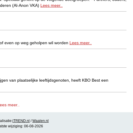
inderen (Al-Anon VKA)
Lees meer..
ft of even op weg geholpen wil worden
Lees meer..
jgen van plaatselijke leeftijdsgenoten, heeft KBO Best een
ees meer..
lisatie:
iTREND.nl
/
Waalen.nl
zorgvragen. Met als resultaat: realisatie van uw woonwens en/ of
atste wijziging: 06-08-2026