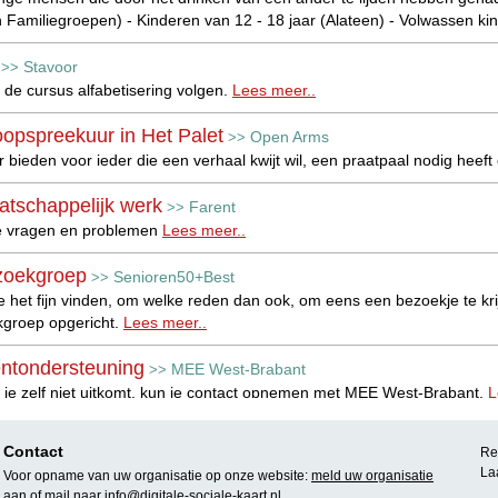
 Familiegroepen) - Kinderen van 12 - 18 jaar (Alateen) - Volwassen k
Stavoor
>>
r de cursus alfabetisering volgen.
Lees meer..
opspreekuur in Het Palet
Open Arms
>>
r bieden voor ieder die een verhaal kwijt wil, een praatpaal nodig hee
tschappelijk werk
Farent
>>
kse vragen en problemen
Lees meer..
zoekgroep
Senioren50+Best
>>
ie het fijn vinden, om welke reden dan ook, om eens een bezoekje te kri
groep opgericht.
Lees meer..
ëntondersteuning
MEE West-Brabant
>>
 je zelf niet uitkomt, kun je contact opnemen met MEE West-Brabant.
L
lichting
WOONLINK
>>
Contact
Rea
t en begeleidt u bij het realiseren van uw woonwens, woonplek en of 
La
Voor opname van uw organisatie op onze website:
meld uw organisatie
 meer..
aan
of mail naar
info@digitale-sociale-kaart.nl