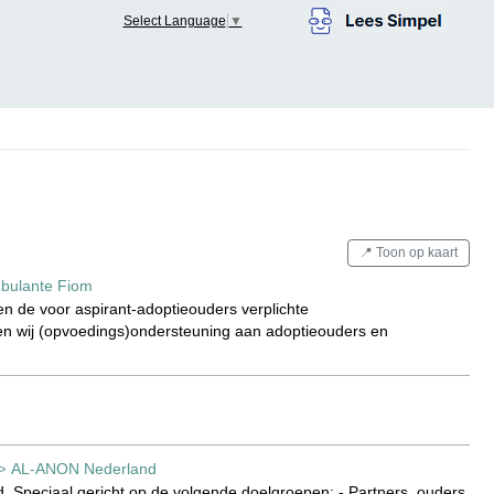
Select Language
▼
📍 Toon op kaart
bulante Fiom
en de voor aspirant-adoptieouders verplichte
en wij (opvoedings)ondersteuning aan adoptieouders en
AL-ANON Nederland
>
. Speciaal gericht op de volgende doelgroepen: - Partners, ouders,