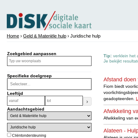
Home
›
Geld & Materiële hulp
› Juridische hulp
Zoekgebied aanpassen
Tip:
verklein het 
Je bekijkt resulta
Specifieke doelgroep
Afstand doen 
Fiom biedt voorli
voorlichtingsbij
Leeftijd
geadopteerden.
L
›
Aandachtsgebied
Afwikkeling v
Afwikkeling van 
Alateen - Hul
Cliëntondersteuning
Alateen is voor j