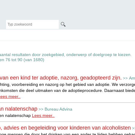
🔍
aantal resultaten door zoekgebied, onderwerp of doelgroep te kiezen.
ten 76 tot 90 (van 1680)
van een kind ter adoptie, nazorg, geadopteerd zijn.
Am
>>
chting, voorbereiding en nazorg op het gebied van adoptie. We verzorg
eenkomsten die deel uitmaken van de adoptieprocedure. Daarnaast bied
ees meer..
an nalatenschap
Bureau Advina
>>
een nalatenschap
Lees meer..
p, advies en begeleiding voor kinderen van alcoholisten
>
onge mensen die door het drinken van een ander te lijden hebben gehad