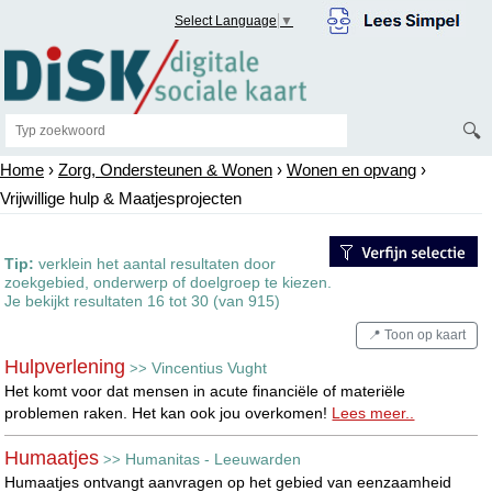
Select Language
▼
🔍
Home
›
Zorg, Ondersteunen & Wonen
›
Wonen en opvang
›
Vrijwillige hulp & Maatjesprojecten
Tip:
verklein het aantal resultaten door
zoekgebied, onderwerp of doelgroep te kiezen.
Je bekijkt resultaten 16 tot 30 (van 915)
📍 Toon op kaart
Hulpverlening
Vincentius Vught
>>
Het komt voor dat mensen in acute financiële of materiële
problemen raken. Het kan ook jou overkomen!
Lees meer..
Humaatjes
Humanitas - Leeuwarden
>>
Humaatjes ontvangt aanvragen op het gebied van eenzaamheid